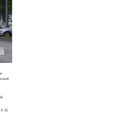
ии
льный
ый
 А 15