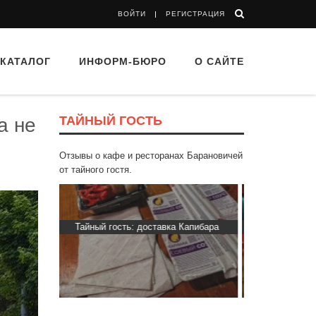
ВОЙТИ
РЕГИСТРАЦИЯ
КАТАЛОГ
ИНФОРМ-БЮРО
О САЙТЕ
ТАЙНЫЙ ГОСТЬ
а не
Отзывы о кафе и ресторанах Барановичей
от тайного гостя.
 Капибара
Тайный гость: ресторан «Пиросмани»
Тайный гос