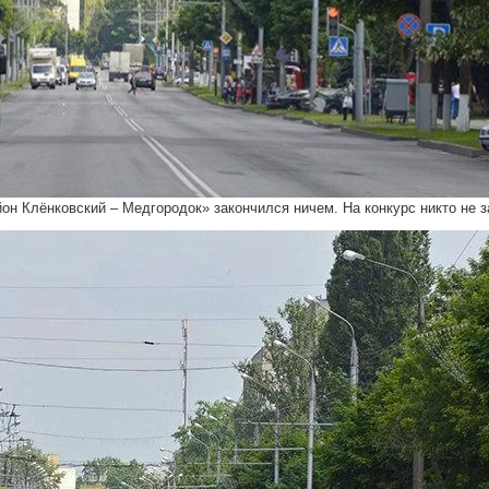
он Клёнковский – Медгородок» закончился ничем. На конкурс никто не з