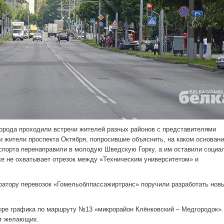
орода проходили встречи жителей разных районов с представителями
и жители проспекта Октября, попросившие объяснить, на каком основан
спорта перенаправили в молодую Шведскую Горку, а им оставили социа
е не охватывает отрезок между «Техническим университетом» и
ратору перевозок «Гомельоблпассажиртранс» поручили разработать нов
ыре графика по маршруту №13 «микрорайон Клёнковский – Медгородок».
ет желающих.