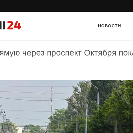
НОВОСТИ
ямую через проспект Октября пок
Тайный гость: Ресторан “Папараць
Тайный гость: доставка
Кветка”