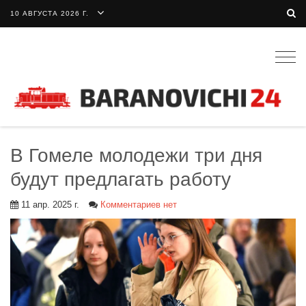
10 АВГУСТА 2026 Г.
Togg
navig
В Гомеле молодежи три дня
будут предлагать работу
11 апр. 2025 г.
Комментариев нет