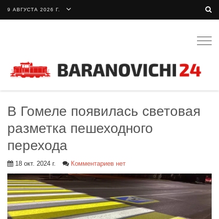
9 АВГУСТА 2026 Г.
Togg
navig
В Гомеле появилась световая
разметка пешеходного
перехода
18 окт. 2024 г.
Комментариев нет