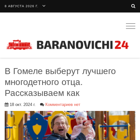
8 АВГУСТА 2026 Г.
Togg
navig
В Гомеле выберут лучшего
многодетного отца.
Рассказываем как
18 окт. 2024 г.
Комментариев нет