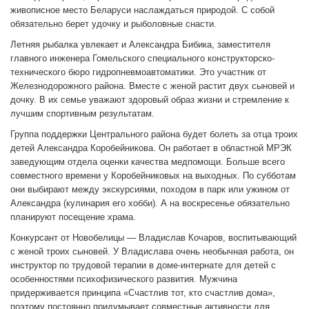
живописное место Беларуси наслаждаться природой. С собой
обязательно берет удочку и рыболовные снасти.
Летняя рыбалка увлекает и Александра Бибика, заместителя
главного инженера Гомельского специального конструкторско-
технического бюро гидропневмоавтоматики. Это участник от
Железнодорожного района. Вместе с женой растит двух сыновей и
дочку. В их семье уважают здоровый образ жизни и стремление к
лучшим спортивным результатам.
Группа поддержки Центрального района будет болеть за отца троих
детей Александра Коробейникова. Он работает в областной МРЭК
заведующим отдела оценки качества медпомощи. Больше всего
совместного времени у Коробейниковых на выходных. По субботам
они выбирают между экскурсиями, походом в парк или ужином от
Александра (кулинария его хобби). А на воскресенье обязательно
планируют посещение храма.
Конкурсант от Новобелицы — Владислав Кочаров, воспитывающий
с женой троих сыновей. У Владислава очень необычная работа, он
инструктор по трудовой терапии в доме-интернате для детей с
особенностями психофизического развития. Мужчина
придерживается принципа «Счастлив тот, кто счастлив дома»,
поэтому постоянно придумывает совместные активности для