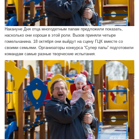
Накануне Дня отца многодетным папам предложили показать,
насколько они хороши в этой роли. Вызов приняли четыре
гомельчанина. 18 октября они выйдут на сцену ГЦК вместе со
своими семьями. Организаторы конкурса “Супер папы” подготовили
командам самые разные творческие испытания.