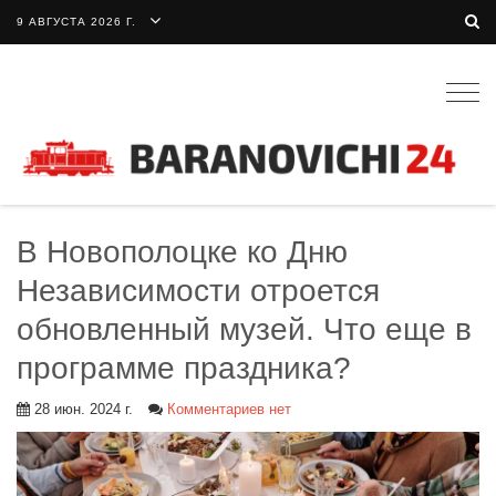
9 АВГУСТА 2026 Г.
Togg
navig
В Новополоцке ко Дню
Независимости отроется
обновленный музей. Что еще в
программе праздника?
28 июн. 2024 г.
Комментариев нет