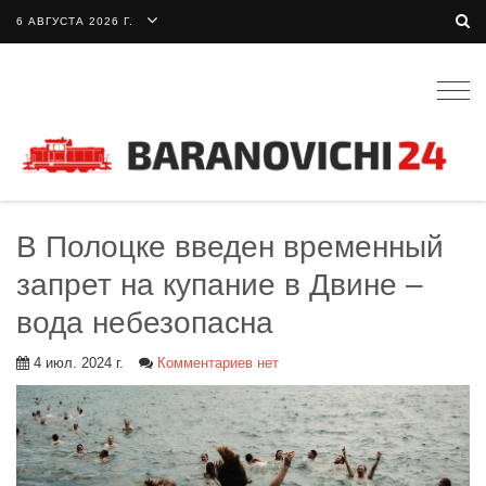
6 АВГУСТА 2026 Г.
Togg
navig
В Полоцке введен временный
запрет на купание в Двине –
вода небезопасна
4 июл. 2024 г.
Комментариев нет