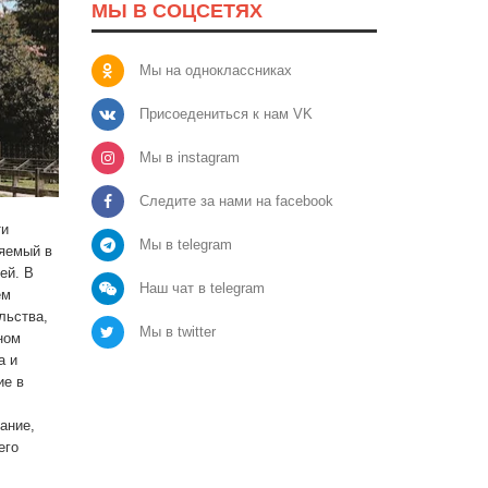
МЫ В СОЦСЕТЯХ
Мы на одноклассниках
Присоедениться к нам VK
Мы в instagram
Следите за нами на facebook
ти
Мы в telegram
няемый в
ей. В
Наш чат в telegram
ем
льства,
Мы в twitter
ном
а и
ие в
ание,
его