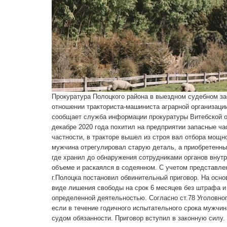
Прокуратура Полоцкого района в выездном судебном за
отношении тракториста-машиниста аграрной организаци
сообщает служба информации прокуратуры Витебской о
декабре 2020 года похитил на предприятии запасные ча
частности, в тракторе вышел из строя вал отбора мощн
мужчина отрегулировал старую деталь, а приобретенны
где хранил до обнаружения сотрудниками органов внут
объеме и раскаялся в содеянном. С учетом представле
г.Полоцка постановил обвинительный приговор. На основ
виде лишения свободы на срок 6 месяцев без штрафа и
определенной деятельностью. Согласно ст.78 Уголовног
если в течение годичного испытательного срока мужчин
судом обязанности. Приговор вступил в законную силу