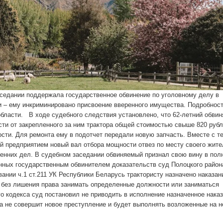
седании поддержала государственное обвинение по уголовному делу в
и – ему инкриминировано присвоение вверенного имущества. Подробнос
бласти. В ходе судебного следствия установлено, что 62-летний обви
сти от закрепленного за ним трактора общей стоимостью свыше 820 рубл
ости. Для ремонта ему в подотчет передали новую запчасть. Вместе с т
й предприятием новый вал отбора мощности отвез по месту своего жите
ренних дел. В судебном заседании обвиняемый признал свою вину в пол
нных государственным обвинителем доказательств суд Полоцкого район
ании ч.1 ст.211 УК Республики Беларусь трактористу назначено наказан
 без лишения права занимать определенные должности или заниматься
о кодекса суд постановил не приводить в исполнение назначенное наказ
а не совершит новое преступление и будет выполнять возложенные на н
.