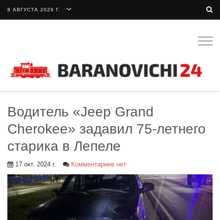
8 АВГУСТА 2026 Г.
Togg
navig
Водитель «Jeep Grand
Cherokee» задавил 75-летнего
старика в Лепеле
17 окт. 2024 г.
Комментариев нет