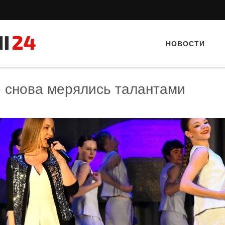
НОВОСТИ
е снова мерялись талантами
Тайный гость: доставка Капибара
Тайный гость: Кафе "Gran