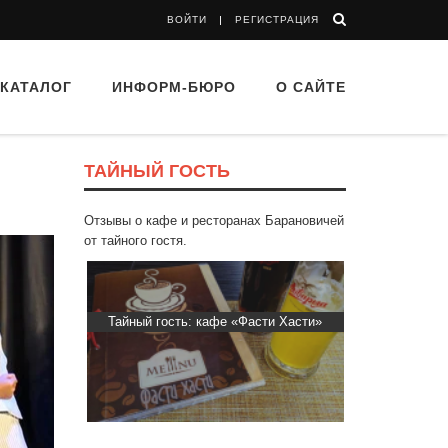
ВОЙТИ
РЕГИСТРАЦИЯ
КАТАЛОГ
ИНФОРМ-БЮРО
О САЙТЕ
ТАЙНЫЙ ГОСТЬ
Отзывы о кафе и ресторанах Барановичей
от тайного гостя.
d Buffet"
Тайный гость: кафе «Фасти Хасти»
Тайный гос