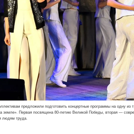
оллективам предложили под­готовить концертные програм­мы на одну из т
 на зем­ле». Первая посвящена 80-ле­тию Великой Победы, вторая — совр
и людям труда.