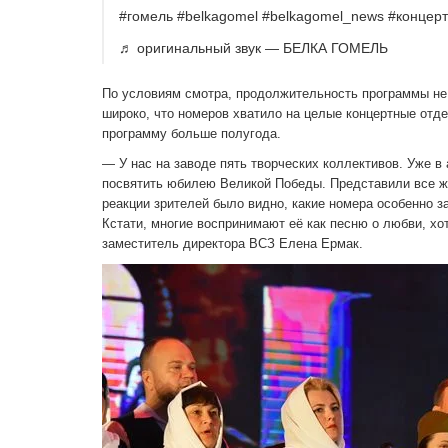
#гомель #belkagomel #belkagomel_news #концерт 
♬ оригинальный звук — БЕЛКА ГОМЕЛЬ
По условиям смотра, про­должительность программы не
широко, что номеров хватило на це­лые концертные отде
программу боль­ше полугода.
— У нас на заводе пять творческих коллективов. Уже в
посвятить юбилею Великой Победы. Представили все жа
реакции зрителей было вид­но, какие номера особенно 
Кста­ти, многие воспринимают её как песню о любви, хо
заместитель директора ВСЗ Елена Ермак.