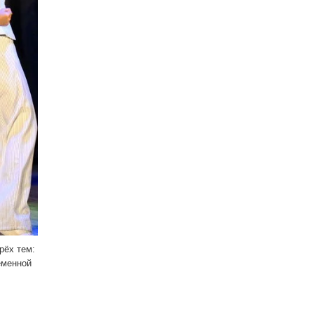
рёх тем:
еменной