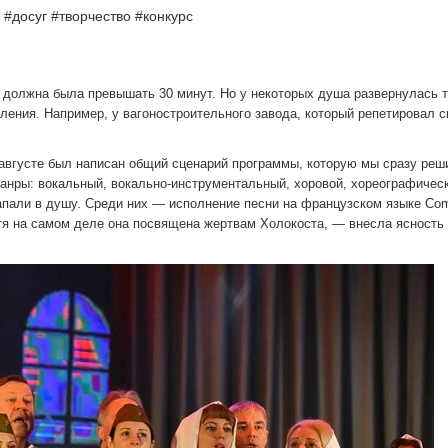
#досуг #творчество #конкурс
 должна была превышать 30 минут. Но у некоторых ду­ша развернулась т
ления. Например, у вагоностроитель­ного завода, который репети­ровал 
 августе был написан об­щий сценарий программы, которую мы сразу реш
нры: вокальный, вокально-инструментальный, хоро­вой, хореографическ
запали в душу. Среди них — исполнение песни на француз­ском языке Com
тя на са­мом деле она посвящена жерт­вам Холокоста, — внесла яс­ность