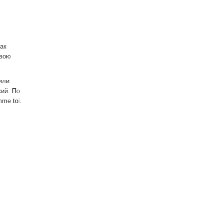
ак
свою
или
ий. По
me toi.