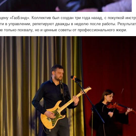
ену «ГазБэнд». Коллек­тив был создан три года на­зад, с покупкой инстр
ти в управлении, репетируют дважды в неделю после рабо­ты. Результат
е только похвалу, но и ценные советы от профес­сионального жюри.