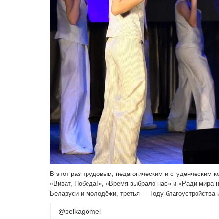
В этот раз трудовым, педа­гогическим и студенческим к
«Ви­ват, Победа!», «Время выбра­ло нас» и «Ради мира
Беларуси и молодёжи, третья — Году бла­гоустройства 
@belkagomel