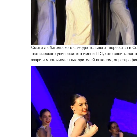
Смотр любительского самодея­тельного творчества в Сов
технического университета имени П.Сухого свои талан
жюри и многочисленных зрите­лей вокалом, хореограф