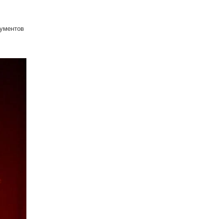
умен­тов