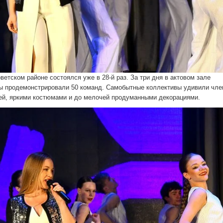
етском районе состоялся уже в 28-й раз. За три дня в актовом зале
ты продемон­стрировали 50 команд. Самобыт­ные коллективы удивили чле
ией, яркими костюмами и до мелочей продуманными декорациями.