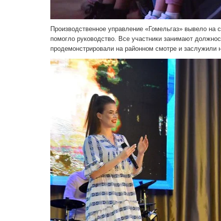
Производственное управ­ление «Гомельгаз» вывело на сц
помогло руководство. Все участники занимают должно­с
продемонстри­ровали на районном смотре и заслужили н