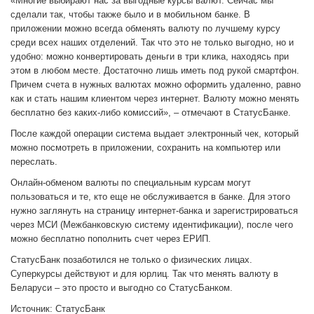
«Многие выбирают нас за выгодные курсы валют. Сейчас мы
сделали так, чтобы также было и в мобильном банке. В
приложении можно всегда обменять валюту по лучшему курсу
среди всех наших отделений. Так что это не только выгодно, но и
удобно: можно конвертировать деньги в три клика, находясь при
этом в любом месте. Достаточно лишь иметь под рукой смартфон.
Причем счета в нужных валютах можно оформить удаленно, равно
как и стать нашим клиентом через интернет. Валюту можно менять
бесплатно без каких-либо комиссий», – отмечают в СтатусБанке.
После каждой операции система выдает электронный чек, который
можно посмотреть в приложении, сохранить на компьютер или
переслать.
Онлайн-обменом валюты по специальным курсам могут
пользоваться и те, кто еще не обслуживается в банке. Для этого
нужно заглянуть на страницу интернет-банка и зарегистрироваться
через МСИ (Межбанковскую систему идентификации), после чего
можно бесплатно пополнить счет через ЕРИП.
СтатусБанк позаботился не только о физических лицах.
Суперкурсы действуют и для юрлиц. Так что менять валюту в
Беларуси – это просто и выгодно со СтатусБанком.
Источник: СтатусБанк