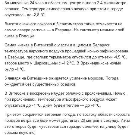
За минувшие 24 часа в областном центре выпало 2.4 миллиметра
осадков. Температура атмосферного воздуха при этом в городе
опускалась до -2,8 °C.
Высота снежного покрова в 5 сантиметров также отмечается на
самом севере региона — в Езерище. На сантиметр меньше слой
снега в Полоцке.
Самая низкая в Витебской области и в целом в Беларуси
температура наружного воздуха прошедшей ночью зафиксирована
в Езерище, где столбик термометра опустился до отметки -4,5 °C,
второе место у Шарковщины с -4,2 °C. В Врехнедвинске ночью
было -4 °C.
5 января на Витебщине ожидается усиление морозов. Погода
ожидается без существенных осадков.
В Витебске в воскресенье будет облачно с прояснениями. Ночью,
при прояснениях, температура атмосферного воздуха может
опускаться до -7 °C, днем будем теплее — до -4 °C.
При этом сохранится ветреная погода, по востоку области скорость
порывов ветра все еще может достигать 20 метров в секунду. Из-за
этого мороз будет чувствоваться гораздо сильнее, на улице будет
совсем неуютно.