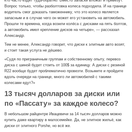
кто часто ездит туда-обратно. Вместо запаски вложат и привезут.
Вопрос только, чтобы разболтовка колеса подходила. И на границе
водитель смог доказать таможеннику, что это колесо является
запасным и в случае чего он может его установить на автомобиль.
Прошли те времена, когда возили колёса с дисками на пять болтов,
а автомобиль имел крепление дисков на четыре», — рассказал
Александр.
Тем не менее, Александр говорит, что диски к элитным авто возят,
и стоит такая услуга не дёшево.
«Судя по приграничным группам и собственному опыту, перевоз
диска с шиной будет стоить от 100$ за единицу. А диски с резиной
R22 вообще будет проблематично провезти. Возьмите и пройдите
вдоль очереди на границе, много ли автомобилей с такими
колесами едут?»
13 тысяч долларов за диски или
по «Пассату» за каждое колесо?
В небольшом райцентре Ивацевичи за 14 тысяч долларов можно
купить даже квартиру в малосемейке. Да, не элитное жильё, как
диски от элитного Porshe, но всё же.