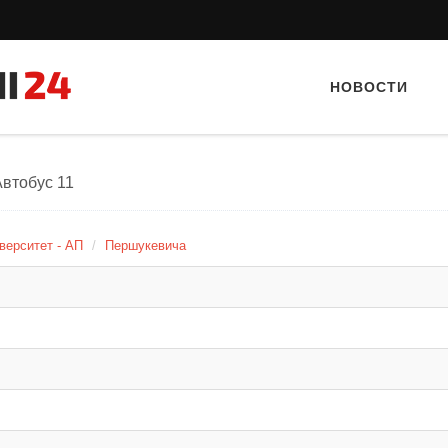
НОВОСТИ
Автобус 11
верситет - АП
Першукевича
Тайный гость: Ресторан “Папараць
Тайный гость: 
Кветка”