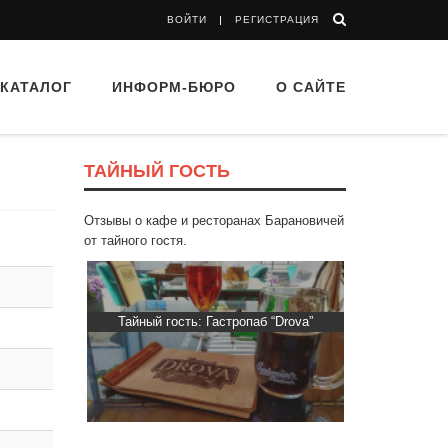
ВОЙТИ
РЕГИСТРАЦИЯ
КАТАЛОГ
ИНФОРМ-БЮРО
О САЙТЕ
ТАЙНЫЙ ГОСТЬ
Отзывы о кафе и ресторанах Барановичей
от тайного гостя.
Гастропаб “Drova”
Тайный гость: Кафе "Grand Buffet"
Тай