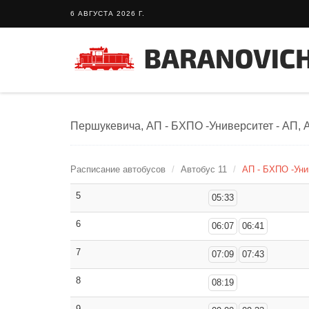
6 АВГУСТА 2026 Г.
Першукевича, АП - БХПО -Университет - АП, 
Расписание автобусов
Автобус 11
АП - БХПО -Уни
5
05:33
6
06:07
06:41
7
07:09
07:43
8
08:19
9