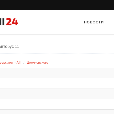
НОВОСТИ
Автобус 11
верситет - АП
Циолковского
Тайный гость: кафе «Фас