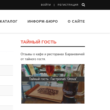
ВОЙТИ
РЕГИСТРАЦИЯ
КАТАЛОГ
ИНФОРМ-БЮРО
О САЙТЕ
ТАЙНЫЙ ГОСТЬ
Отзывы о кафе и ресторанах Барановичей
от тайного гостя.
ти Хасти»
Тайный гость: Гастропаб “Drova”
Тайный гос