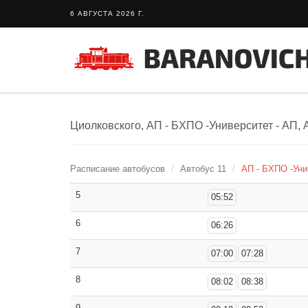
6 АВГУСТА 2026 Г.
Циолковского, АП - БХПО -Университет - АП, 
Расписание автобусов
Автобус 11
АП - БХПО -Уни
5
05:52
6
06:26
7
07:00
07:28
8
08:02
08:38
9