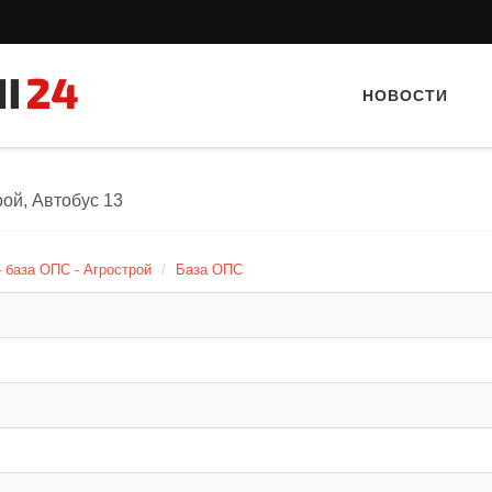
НОВОСТИ
ой, Автобус 13
 база ОПС - Агрострой
База ОПС
Тайный гость: кафе «Автограф»