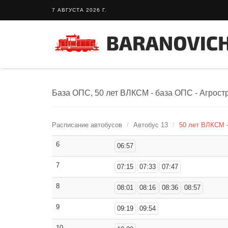
7 АВГУСТА 2026 Г.
База ОПС, 50 лет ВЛКСМ - база ОПС - Агростр
Расписание автобусов
Автобус 13
50 лет ВЛКСМ -
6
06:57
7
07:15
07:33
07:47
8
08:01
08:16
08:36
08:57
9
09:19
09:54
10