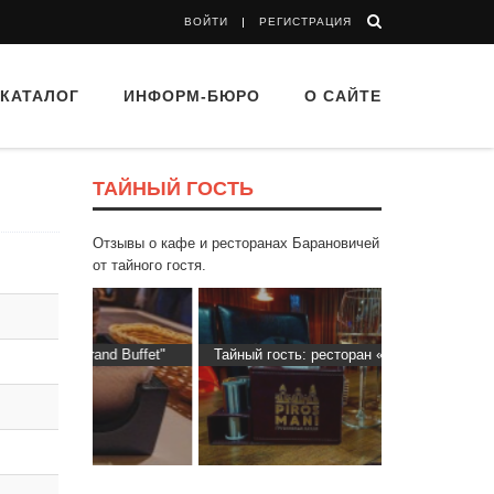
ВОЙТИ
РЕГИСТРАЦИЯ
КАТАЛОГ
ИНФОРМ-БЮРО
О САЙТЕ
ТАЙНЫЙ ГОСТЬ
Отзывы о кафе и ресторанах Барановичей
от тайного гостя.
d Buffet"
Тайный гость: ресторан «Пиросмани»
Тайный гос