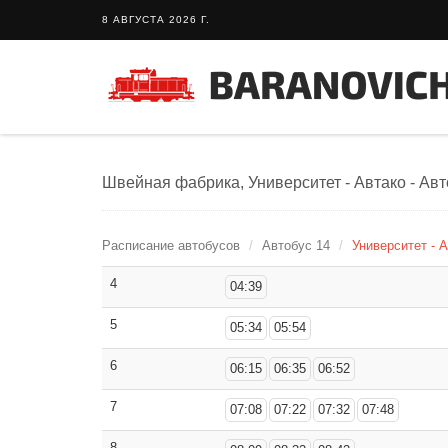
8 АВГУСТА 2026 Г.
Швейная фабрика, Университет - Автако - Авт
Расписание автобусов
Автобус 14
Университет - А
4
04:39
5
05:34
05:54
6
06:15
06:35
06:52
7
07:08
07:22
07:32
07:48
8