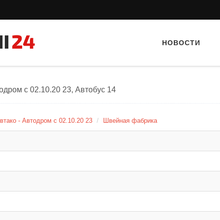
НОВОСТИ
одром с 02.10.20 23, Автобус 14
втако - Автодром с 02.10.20 23
Швейная фабрика
Тайный гость: Ресторан “Папараць
Тайный гость: Кафе "Gran
Кветка”