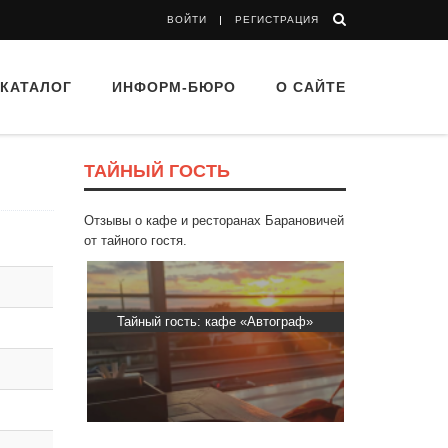
ВОЙТИ
РЕГИСТРАЦИЯ
КАТАЛОГ
ИНФОРМ-БЮРО
О САЙТЕ
ТАЙНЫЙ ГОСТЬ
Отзывы о кафе и ресторанах Барановичей
от тайного гостя.
 Капибара
Тайный гость: кафе «Автограф»
Тайный гость