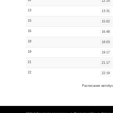
12:15
13
13:31
15
15:02
16
16:48
18
18:03
19
19:17
21
21:17
22
22:19
Расписание автобу