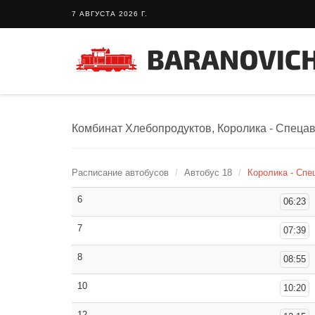
7 АВГУСТА 2026 Г.
Комбинат Хлебопродуктов, Королика - Спецав
Расписание автобусов
Автобус 18
Королика - Спе
6
06:23
7
07:39
8
08:55
10
10:20
12