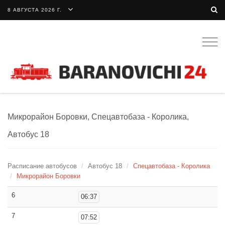
8 АВГУСТА 2026 Г.
Togg
navig
Микрорайон Боровки, Спецавтобаза - Королика,
Автобус 18
Расписание автобусов
Автобус 18
Спецавтобаза - Королика
Микрорайон Боровки
6
06:37
7
07:52