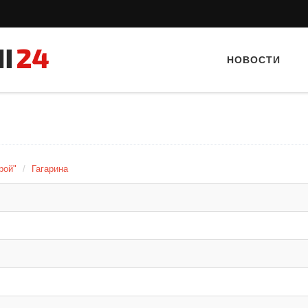
НОВОСТИ
рой"
Гагарина
Тайный гость: кафе «Автограф»
Тайный гость: Гастроп