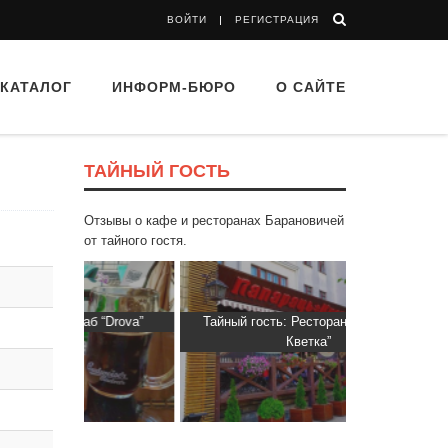
ВОЙТИ
РЕГИСТРАЦИЯ
КАТАЛОГ
ИНФОРМ-БЮРО
О САЙТЕ
ТАЙНЫЙ ГОСТЬ
Отзывы о кафе и ресторанах Барановичей
от тайного гостя.
аб “Drova”
Тайный гость: Ресторан “Папараць
Тайный гос
Кветка”