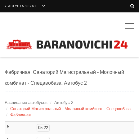
7 АВГУСТА 2026 Г.
Togg
navig
Фабричная, Санаторий Магистральный - Молочный
комбинат - Спецавобаза, Автобус 2
Расписание автобусов
Автобус 2
Санаторий Магистральный - Молочный комбинат - Спецавобаза
Фабричная
5
05:22