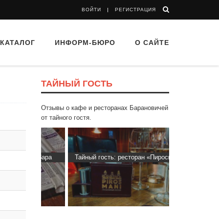
ВОЙТИ
РЕГИСТРАЦИЯ
КАТАЛОГ
ИНФОРМ-БЮРО
О САЙТЕ
ТАЙНЫЙ ГОСТЬ
Отзывы о кафе и ресторанах Барановичей
от тайного гостя.
 Капибара
Тайный гость: ресторан «Пиросмани»
Тайный гост