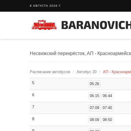
8 АВГУСТА 2026 Г.
Несвижский перекрёсток, АП - Красноармейска
Расписание автобусов
Автобус 20
АП - Красноарм
5
05:26
6
06:15
06:44
7
07:09
07:40
8
08:09
08:50
9