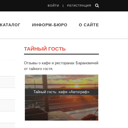
ВОЙТИ
РЕГИСТРАЦИЯ
КАТАЛОГ
ИНФОРМ-БЮРО
О САЙТЕ
ТАЙНЫЙ ГОСТЬ
Отзывы о кафе и ресторанах Барановичей
от тайного гостя.
 Капибара
Тайный гость: кафе «Автограф»
Тайный гост