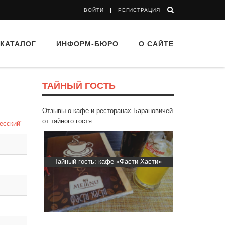
ВОЙТИ
РЕГИСТРАЦИЯ
КАТАЛОГ
ИНФОРМ-БЮРО
О САЙТЕ
ТАЙНЫЙ ГОСТЬ
Отзывы о кафе и ресторанах Барановичей
от тайного гостя.
есский"
фе «Фасти Хасти»
Тайный гость: Ресторан “Папараць
Тай
Кветка”