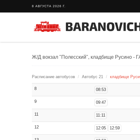
8 АВГУСТА 2026 Г.
Ж/Д вокзал "Полесский", кладбище Русино - 
Расписание автобусов
Автобус 21
кладбище Русин
8
08:53
9
09:47
11
11:11
12
12:05
12:59
13