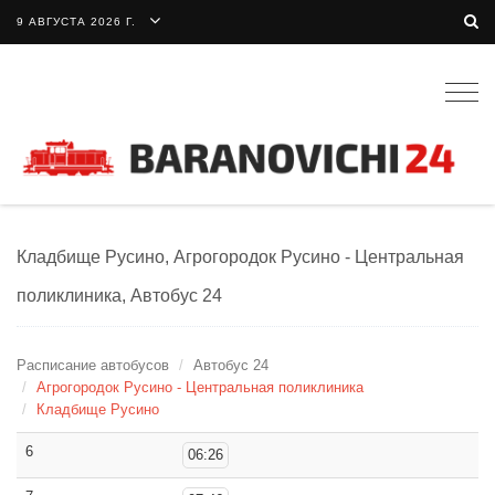
9 АВГУСТА 2026 Г.
Togg
navig
Кладбище Русино, Агрогородок Русино - Центральная
поликлиника, Автобус 24
Расписание автобусов
Автобус 24
Агрогородок Русино - Центральная поликлиника
Кладбище Русино
6
06:26