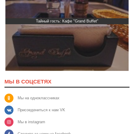
айный гость: Кафе "Grand Buffet"
Тайны
МЫ В СОЦСЕТЯХ
Мы на одноклассниках
Присоедениться к нам VK
Мы в instagram
Следите за нами на facebook