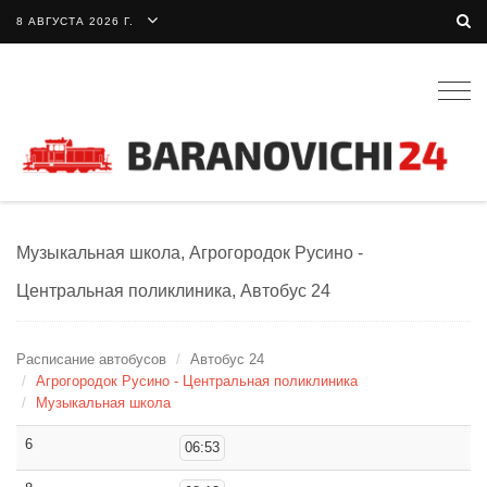
8 АВГУСТА 2026 Г.
Togg
navig
Музыкальная школа, Агрогородок Русино -
Центральная поликлиника, Автобус 24
Расписание автобусов
Автобус 24
Агрогородок Русино - Центральная поликлиника
Музыкальная школа
6
06:53