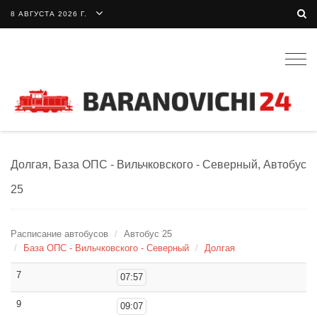
8 АВГУСТА 2026 Г.
Togg
navig
Долгая, База ОПС - Вильчковского - Северный, Автобус
25
Расписание автобусов
Автобус 25
База ОПС - Вильчковского - Северный
Долгая
7
07:57
9
09:07