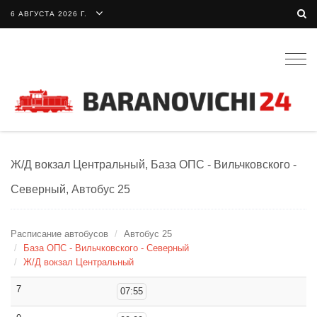
6 АВГУСТА 2026 Г.
Togg
navig
Ж/Д вокзал Центральный, База ОПС - Вильчковского -
Северный, Автобус 25
Расписание автобусов
Автобус 25
База ОПС - Вильчковского - Северный
Ж/Д вокзал Центральный
7
07:55