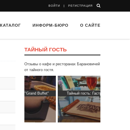
ВОЙТИ
РЕГИСТРАЦИЯ
КАТАЛОГ
ИНФОРМ-БЮРО
О САЙТЕ
ТАЙНЫЙ ГОСТЬ
Отзывы о кафе и ресторанах Барановичей
от тайного гостя.
nd Buffet"
Тайный гость: Гастропаб “Drova”
Тайный гос