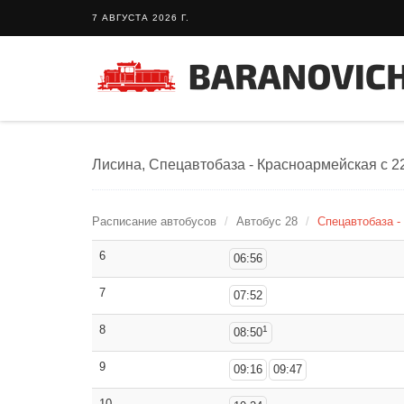
7 АВГУСТА 2026 Г.
Лисина, Спецавтобаза - Красноармейская с 2
Расписание автобусов
Автобус 28
Спецавтобаза -
6
06:56
7
07:52
8
1
08:50
9
09:16
09:47
10