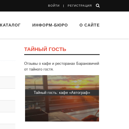
ВОЙТИ
РЕГИСТРАЦИЯ
КАТАЛОГ
ИНФОРМ-БЮРО
О САЙТЕ
ТАЙНЫЙ ГОСТЬ
Отзывы о кафе и ресторанах Барановичей
от тайного гостя.
Пиросмани»
Тайный гость: кафе «Автограф»
Тайный гост