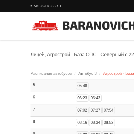
6 АВГУСТА 2026 Г.
Лицей, Агрострой - База ОПС - Северный с 22.
Расписание автобусов
Автобус 3
Агрострой - Баз
5
05:48
6
06:23
06:43
7
07:02
07:27
07:54
8
08:16
08:34
08:52
9