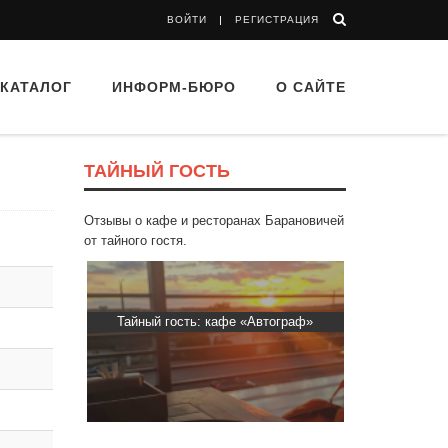
ВОЙТИ
РЕГИСТРАЦИЯ
КАТАЛОГ
ИНФОРМ-БЮРО
О САЙТЕ
ТАЙНЫЙ ГОСТЬ
Отзывы о кафе и ресторанах Барановичей
от тайного гостя.
е «Автограф»
Тайный гость: доставка Капибара
Тайный г