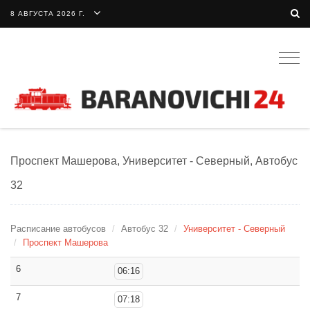
8 АВГУСТА 2026 Г.
Togg
navig
Проспект Машерова, Университет - Северный, Автобус
32
Расписание автобусов
Автобус 32
Университет - Северный
Проспект Машерова
6
06:16
7
07:18