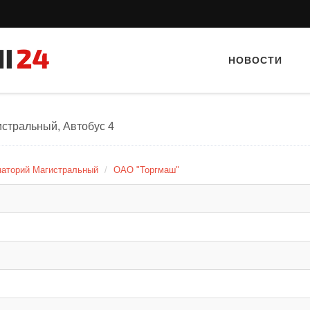
НОВОСТИ
истральный, Автобус 4
наторий Магистральный
ОАО "Торгмаш"
Тайный гость: кафе «А