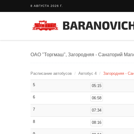
8 АВГУСТА 2026 Г.
ОАО "Торгмаш", Загородняя - Санаторий Маг
Расписание автобусов
Автобус 4
Загородняя - Са
5
05:15
6
06:58
7
07:34
8
08:16
9