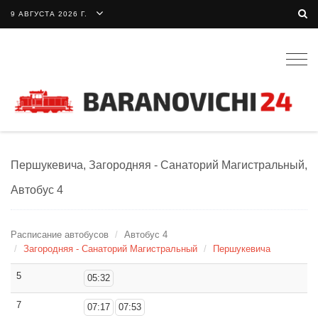
9 АВГУСТА 2026 Г.
Togg
navig
Першукевича, Загородняя - Санаторий Магистральный,
Автобус 4
Расписание автобусов
Автобус 4
Загородняя - Санаторий Магистральный
Першукевича
5
05:32
7
07:17
07:53