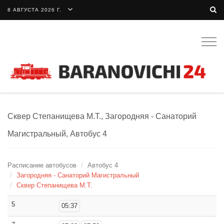
8 АВГУСТА 2026 Г.
Togg
navig
Сквер Степанищева М.Т., Загородняя - Санаторий
Магистральный, Автобус 4
Расписание автобусов
Автобус 4
Загородняя - Санаторий Магистральный
Сквер Степанищева М.Т.
5
05:37