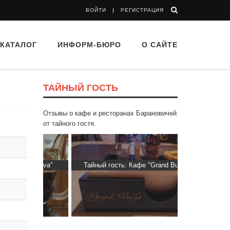
ВОЙТИ
РЕГИСТРАЦИЯ
КАТАЛОГ
ИНФОРМ-БЮРО
О САЙТЕ
ТАЙНЫЙ ГОСТЬ
Отзывы о кафе и ресторанах Барановичей
от тайного гостя.
 “Drova”
Тайный гость: Кафе "Grand Buffet"
Тайный гос