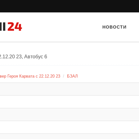
НОВОСТИ
.12.20 23, Автобус 6
вер Героя Карвата с 22.12.20 23
БЗАЛ
Тайный гость: Ресторан “Папараць
Тайный гость: Гастропаб
Кветка”