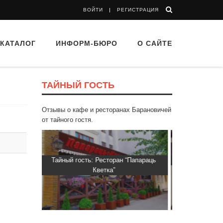
ВОЙТИ
РЕГИСТРАЦИЯ
КАТАЛОГ
ИНФОРМ-БЮРО
О САЙТЕ
ТАЙНЫЙ ГОСТЬ
Отзывы о кафе и ресторанах Барановичей
от тайного гостя.
сторан “Папараць
Тайный гость: Кафе "Grand Buffet"
Тай
ка”