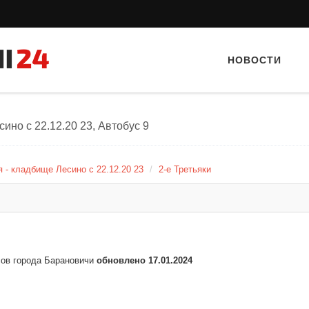
НОВОСТИ
ино c 22.12.20 23, Автобус 9
 - кладбище Лесино c 22.12.20 23
2-е Третьяки
Тайный гость: Гастропаб “Drova”
Тайный гость: Ре
Квет
сов города Барановичи
обновлено 17.01.2024