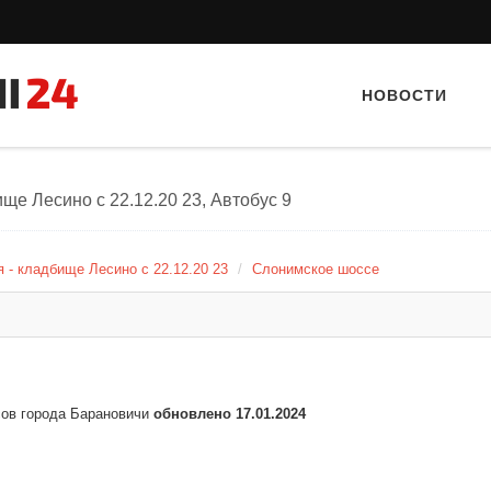
НОВОСТИ
ще Лесино c 22.12.20 23, Автобус 9
 - кладбище Лесино c 22.12.20 23
Слонимское шоссе
Тайный гость: кафе «Автограф»
Тайный гость
сов города Барановичи
обновлено 17.01.2024