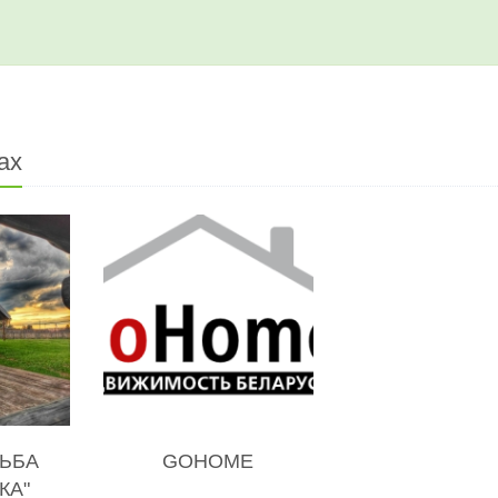
ах
ЬБА
GOHOME
КА"