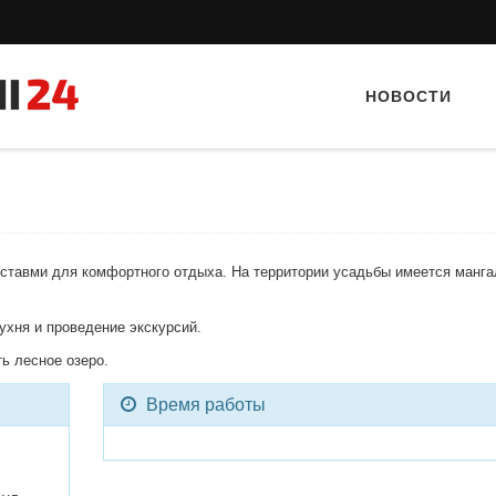
НОВОСТИ
ставми для комфортного отдыха. На территории усадьбы имеется мангал
хня и проведение экскурсий.
Тайный гость: ресторан «Пиросмани»
Тайный гость: кафе «А
ть лесное озеро.
Время работы