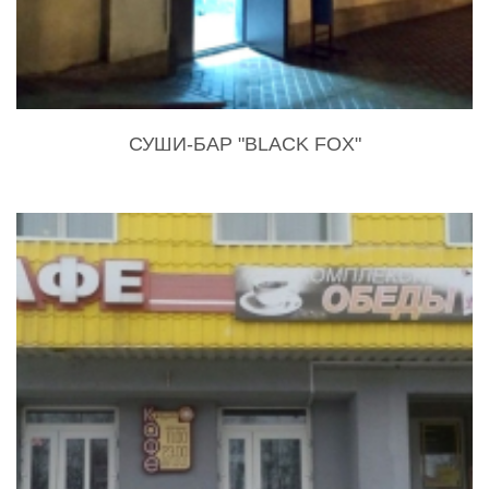
СУШИ-БАР "BLACK FOX"