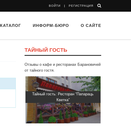
ВОЙТИ
РЕГИСТРАЦИЯ
КАТАЛОГ
ИНФОРМ-БЮРО
О САЙТЕ
ТАЙНЫЙ ГОСТЬ
Отзывы о кафе и ресторанах Барановичей
от тайного гостя.
 “Drova”
Тайный гость: Ресторан “Папараць
Тайный гость
Кветка”