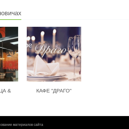
новичах
ЦА &
КАФЕ "ДРАГО"
ование материалов сайта