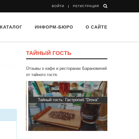
ВОЙТИ
РЕГИСТРАЦИЯ
КАТАЛОГ
ИНФОРМ-БЮРО
О САЙТЕ
ТАЙНЫЙ ГОСТЬ
Отзывы о кафе и ресторанах Барановичей
от тайного гостя.
втограф»
Тайный гость: Гастропаб “Drova”
Тайный гос