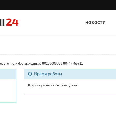
НОВОСТИ
осуточно и без выходных. 80298008858 80447755711
Время работы
Тайный гость: доставка Капибара
Тайный гость: кафе «А
Круглосуточно и без выходных