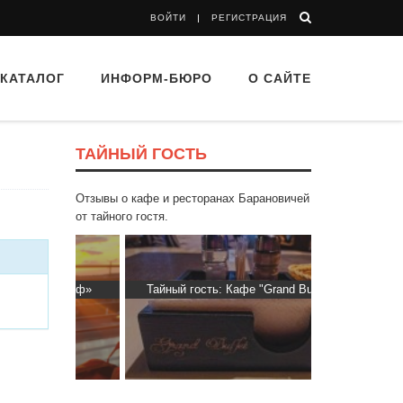
ВОЙТИ
РЕГИСТРАЦИЯ
КАТАЛОГ
ИНФОРМ-БЮРО
О САЙТЕ
ТАЙНЫЙ ГОСТЬ
Отзывы о кафе и ресторанах Барановичей
от тайного гостя.
втограф»
Тайный гость: Кафе "Grand Buffet"
Тайный гост