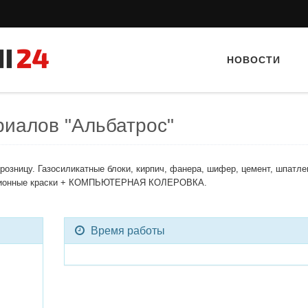
НОВОСТИ
риалов "Альбатрос"
розницу. Газосиликатные блоки, кирпич, фанера, шифер, цемент, шпатле
льсионные краски + КОМПЬЮТЕРНАЯ КОЛЕРОВКА.
Тайный гость: кафе «Автограф»
Тайный гость: Гастропаб
Время работы