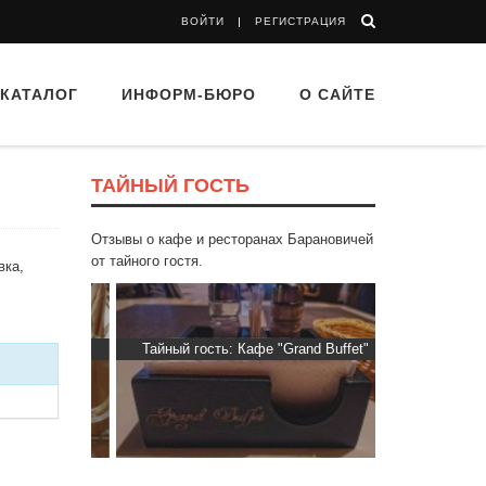
ВОЙТИ
РЕГИСТРАЦИЯ
КАТАЛОГ
ИНФОРМ-БЮРО
О САЙТЕ
ТАЙНЫЙ ГОСТЬ
Отзывы о кафе и ресторанах Барановичей
от тайного гостя.
вка,
 “Drova”
Тайный гость: Кафе "Grand Buffet"
Тайный гос