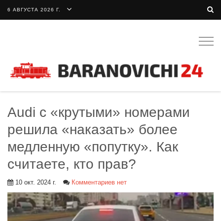
6 АВГУСТА 2026 Г.
Togg
navig
Audi с «крутыми» номерами
решила «наказать» более
медленную «попутку». Как
считаете, кто прав?
10 окт. 2024 г.
Комментариев нет