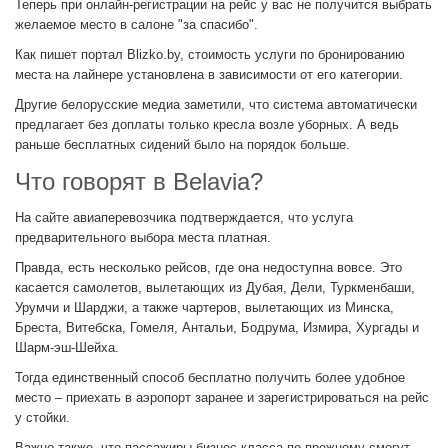
Теперь при онлайн-регистрации на рейс у вас не получится выбрать
желаемое место в салоне "за спасибо".
Как пишет портал Blizko.by, стоимость услуги по бронированию
места на лайнере установлена в зависимости от его категории.
Другие белорусские медиа заметили, что система автоматически
предлагает без доплаты только кресла возле уборных. А ведь
раньше бесплатных сидений было на порядок больше.
Что говорят в Belavia?
На сайте авиаперевозчика подтверждается, что услуга
предварительного выбора места платная.
Правда, есть несколько рейсов, где она недоступна вовсе. Это
касается самолетов, вылетающих из Дубая, Дели, Туркменбаши,
Урумчи и Шарджи, а также чартеров, вылетающих из Минска,
Бреста, Витебска, Гомеля, Антальи, Бодрума, Измира, Хургады и
Шарм-эш-Шейха.
Тогда единственный способ бесплатно получить более удобное
место – приехать в аэропорт заранее и зарегистрироваться на рейс
у стойки.
Важно также, что пассажиры бизнес-класса по-прежнему смогут