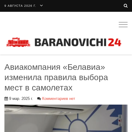
9 АВГУСТА 2026 Г.
Togg
navig
Авиакомпания «Белавиа»
изменила правила выбора
мест в самолетах
9 мар. 2025 г.
Комментариев нет