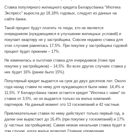
Ставка популярного жилищного кредита Беларусбанка "Ипотека
Экспресс" выросла до 18,18% годовых, следует из данных на
сайте банка.
Такой процент будут платить те люди, кто не является
очередником (нуждающимся в улучшении жилищных условий) и
покупает квартиру не у застройщика. Совсем недавно ставка для
этих случаев равнялась 17,5%. При покупке у застройщика годовой
процент будет прежним – 17%.
Не изменилась и льготная ставка для очередников (тоже при
покупке у застройщиков) – 14,5%. Во всех других случаях ставка у
них будет 16% (ранее было 15%).
Популярный кредит выдается на срок до двух десятков лет. Около
года назад ставки по нему для нуждающихся были ниже: 14,4% и
11,5%. У Беларусбанка также остается кредит "Ипотека с нами" по
ставке от 3,5%, но он выдается только на жилье компаний-
партнеров. На данный момент это 13 госкомпаний и 42 частные.
Привлекательные ставки по нему действуют только первый год, а
далее они вырастают до 16,4% (при покупке у госкомпаний) и 17%
(у частных застройщиков). Самая низкая начальная ставка будет в
том случае, когда жилье возводит Главное управление