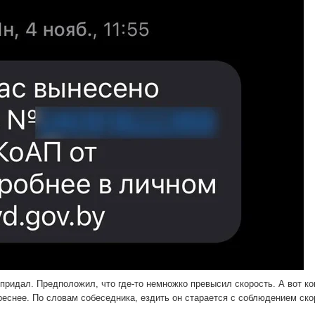
ридал. Предположил, что где-то немножко превысил скорость. А вот ко
еснее. По словам собеседника, ездить он старается с соблюдением ско