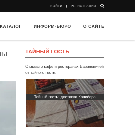
ВОЙТИ
РЕГИСТРАЦИЯ
КАТАЛОГ
ИНФОРМ-БЮРО
О САЙТЕ
ТАЙНЫЙ ГОСТЬ
ны
Отзывы о кафе и ресторанах Барановичей
от тайного гостя.
 Капибара
Тайный гость: Ресторан “Папараць
Тайный гость
Кветка”