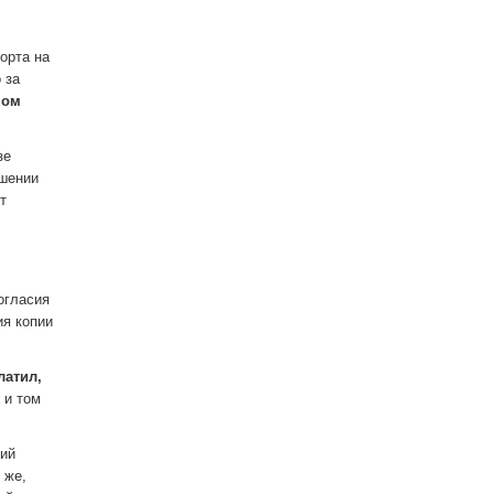
орта на
 за
ном
зе
ошении
т
огласия
ия копии
латил,
 и том
ний
 же,