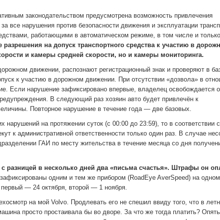
ративным законодательством предусмотрена возможность привлечения
 за все нарушения против безопасности движения и эксплуатации трансп
дствами, работающими в автоматическом режиме, в том числе и только
е разрешения на допуск транспортного средства к участию в дорож
орости и камеры средней скорости, но и камеры мониторинга.
дорожном движении, распознают регистрационный знак и проверяют в ба
пуск к участию в дорожном движении. При отсутствии «дозвола» в отн
ие. Если нарушение зафиксировано впервые, владелец освобождается о
редупреждения. В следующий раз хозяин авто будет привлечён к
величины. Повторное нарушение в течение года — две базовых.
нарушений на протяжении суток (с 00:00 до 23:59), то в соответствии с
ут к административной ответственности только один раз. В случае нес
разделении ГАИ по месту жительства в течение месяца со дня получен
с разницей в несколько дней два «письма счастья». Штрафы он оп
 зафиксированы одним и тем же прибором (RoadEye AverSpeed) на одном
 первый — 24 октября, второй — 1 ноября.
хосмотр на мой Volvo. Продлевать его не спешил ввиду того, что в лет
ашина просто простаивала бы во дворе. За что же тогда платить? Опять