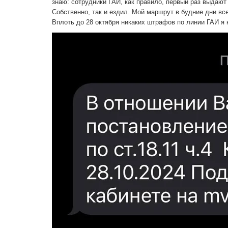
знаю: сотрудники ГАИ, как правило, первый раз выдают
Собственно, так и ездил. Мой маршрут в будние дни все
Вплоть до 28 октября никаких штрафов по линии ГАИ я 