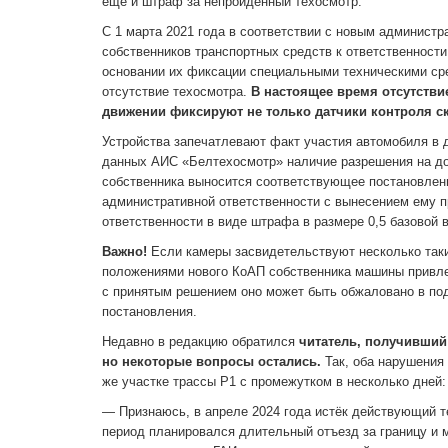
ещё и штраф за непройденный техосмотр.
С 1 марта 2021 года в соответствии с новым админист
собственников транспортных средств к ответственности
основании их фиксации специальными техническими сре
отсутствие техосмотра.
В настоящее время отсутстви
движении фиксируют не только датчики контроля ск
Устройства запечатлевают факт участия автомобиля в 
данных АИС «Белтехосмотр» наличие разрешения на до
собственника выносится соответствующее постановлен
административной ответственности с вынесением ему п
ответственности в виде штрафа в размере 0,5 базовой 
Важно!
Если камеры засвидетельствуют несколько таких 
положениями нового КоАП собственника машины привлек
с принятым решением оно может быть обжаловано в под
постановления.
Недавно в редакцию обратился
читатель, получивший 
но некоторые вопросы остались.
Так, оба нарушения
же участке трассы Р1 с промежутком в несколько дней:
— Признаюсь, в апреле 2024 года истёк действующий те
период планировался длительный отъезд за границу и м