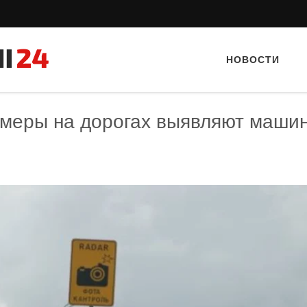
НОВОСТИ
камеры на дорогах выявляют маши
Тайный гость: Гастропаб “Drova”
Тайный гость: доставка