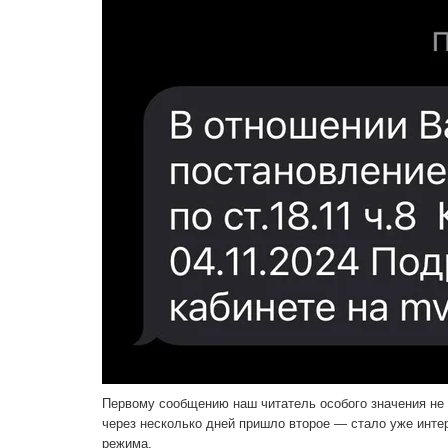
Первому сообщению наш читатель особого значения не п
через несколько дней пришло второе — стало уже интер
режима.