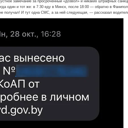
 устное замечание за просроченный «дозвол» и никаких штрафных санкци
гда один и тот же: в 7:30 еду в Минск, после 18:00 — обратно в Фанипол
не получал! И тут одна СМС, а за ней следующая, — рассказал водител