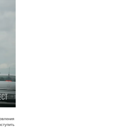
новления
оступить