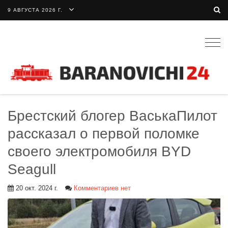
9 АВГУСТА 2026 Г.
Togg
navig
Брестский блогер ВаськаПилот
рассказал о первой поломке
своего электромобиля BYD
Seagull
20 окт. 2024 г.
Комментариев нет