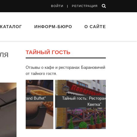
ВОЙТИ
РЕГИСТРАЦИЯ
КАТАЛОГ
ИНФОРМ-БЮРО
О САЙТЕ
ТАЙНЫЙ ГОСТЬ
ля
Отзывы о кафе и ресторанах Барановичей
от тайного гостя.
d Buffet"
Тайный гость: Ресторан “Папараць
Тайный гос
Кветка”