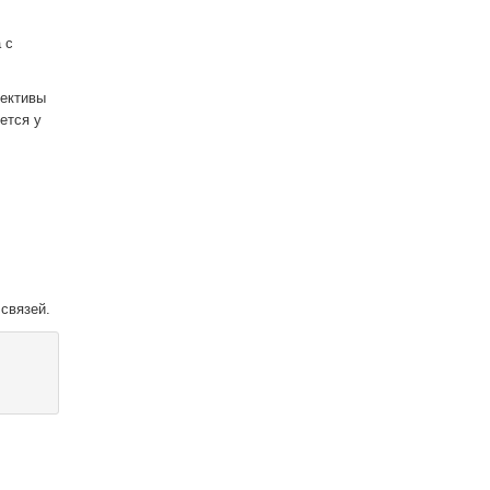
 с
пективы
ется у
связей.