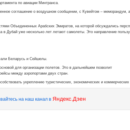
артамента по авиации Минтранса.
енное соглашение о воздушном сообщении, с Кувейтом – меморандум, а
стями Объединенных Арабских Эмиратов, на которой обсуждались перс
ка в Дубай уже несколько лет летают самолеты. Это направление пользу
сали Беларусь и Сейшелы.
 основой для организации полетов. Это в дальнейшем позволит
рейсы между аэропортами двух стран.
особствовать укреплению туристических, экономических и коммерческих 
Яндекс.Дзен
вайтесь на наш канал в